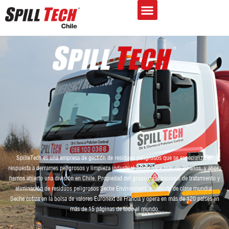
SpilleTech es una empresa de gestión de residuos peligrosos que se especializa en
respuesta a derrames peligrosos y limpieza industrial desde hace más de 20 años, y ahora
hemos abierto una división en Chile. Propiedad del grupo multinacional de tratamiento y
eliminación de residuos peligrosos Seche Environment, y soporte de clase mundial.
Seche cotiza en la bolsa de valores Euronext de Francia y opera en más de 120 países en
más de 15 páginas de todo el mundo.